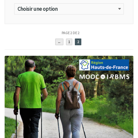
PAGE 2 DE 2
←
1
2